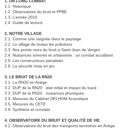
1. UN LONG COMBAT
1.1. Historique
1.2. Observatoire du bruit et PPBE
1.3. L’année 2010
1.4. Guide de lecture
2. NOTRE VILLAGE
2.1. Comme une saignée dans le paysage
2.2. Le village de toutes les pollutions
2.3. Nos points noirs du bruit à Saint-Jean de Verges
2.4. Nuisances sonores et urbanisme : un constat accablant
2.5. Les constructeurs pénalisés
2.6. La sécurité mise en jeu
3. LE BRUIT DE LA RN20
3.1. La RN20 en Ariège
3.2. DUP de la RN20 : état initial et impact du tracé
3.3. DUP de la RN20 : nuisances phoniques
3.4. Mesures du Cabinet DELHOM Acoustique
3.5. Mesures du CETE
3.6. Synthèse et constats
4. OBSERVATOIRE DU BRUIT ET QUALITÉ DE VIE
4.1. Observatoire du bruit des transports terrestres en Ariège