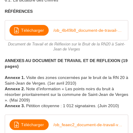
6.2. La dictature des chiffres
RÉFÉRENCES
Télécharger
/ob_4b49b8_document-de-travail-v1-1-juillet-2010
Document de Travail et de Réflexion sur le Bruit de la RN20 à Saint-
Jean de Verges
ANNEXES AU DOCUMENT DE TRAVAIL ET DE REFLEXION (19
pages)
Annexe 1.
Visite des zones concernées par le bruit de la RN 20 à
Saint-Jean de Verges. (1er avril 2010)
Annexe 2.
Note d’information « Les points noirs du bruit à
résorber prioritairement sur la commune de Saint-Jean de Verges
». (Mai 2009)
Annexe 3.
Pétition citoyenne : 1 012 signataires. (Juin 2010)
Télécharger
/ob_feaec2_document-de-travail-v1-1-annexes