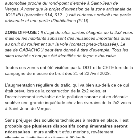
automobile proche du rond-point d’entrée à Saint-Jean de
Verges. A noter que le projet d’extension de la zone artisanale de
JOULIEU (parcelles 614, 612…) cité ci-dessus prévoit une partie
artisanale et une partie d’habitations (PLU).
ZONE DIFFUSE :
Il s’agit de sites parfois éloignés de la 2x2 voies
mais où les habitants subissent des nuisances importantes dues
au bruit du roulement sur la voie (contact pneu-chaussée). Le
site de GABACHOU peut être donné à titre d’exemple. Tous les
sites touchés n’ont pas été identifiés de façon exhaustive.
Toutes ces zones ont été visitées par la DDT et le CETE lors de la
campagne de mesure de bruit des 21 et 22 Avril 2009.
L’augmentation régulière du trafic, qui va bien au-delà de ce qui
était prévu lors de la construction de la 2x2 voies, et
l’accroissement inévitable de la pollution sonore qui en découle
soulève une grande inquiétude chez les riverains de la 2x2 voies
à Saint-Jean de Verges.
Sans préjuger des solutions techniques à mettre en place, il est
probable que
plusieurs dispositifs complémentaires seront
nécessaires
: murs antibruit et/ou merlons, revêtement
silencieux, limitation de vitesse à 90 km/h,…