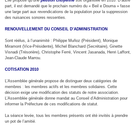
Elle propose qu’une
pétition citoyenne
soit organisée en 2010. D’autre
part, il est demandé que le prochain numéro du « Beil e Douma » fasse
une large part aux revendications de la population pour la suppression
des nuisances sonores ressenties.
RENOUVELLEMENT DU CONSEIL D’ADMINISTRATION
Sont réélus, à l’unanimité : Philippe Muñoz (Président), Monique
Miramont (Vice-Présidente), Michel Blanchard (Secrétaire), Ginette
Visnadi (Trésorière), Christophe Ferré, Vincent Jasanada, Henri Laffont,
Jean-Claude Marrou.
COTISATION 2010
L’Assemblée générale propose de distinguer deux catégories de
membres : les membres actifs et les membres solidaires. Cette
décision exige une modification des statuts de notre association.
L’Assemblée générale donne mandat au Conseil d’Administration pour
informer la Préfecture de ces modifications de statut.
La séance levée, tous les membres présents ont été invités à prendre
un pot de l’amitié.