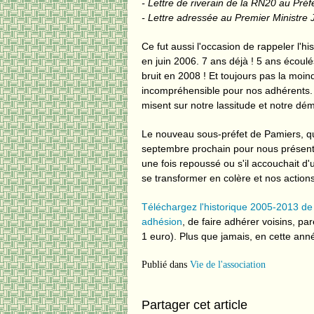
- Lettre de riverain de la RN20 au Préfe
- Lettre adressée au Premier Ministre 
Ce fut aussi l'occasion de rappeler l'hi
en juin 2006. 7 ans déjà ! 5 ans écoul
bruit en 2008 ! Et toujours pas la moin
incompréhensible pour nos adhérents. Il
misent sur notre lassitude et notre dém
Le nouveau sous-préfet de Pamiers, qui
septembre prochain pour nous présenter
une fois repoussé ou s'il accouchait d'u
se transformer en colère et nos actions
Téléchargez l'historique 2005-2013 de 
adhésion
, de faire adhérer voisins, pa
1 euro). Plus que jamais, en cette ann
Publié dans
Vie de l'association
Partager cet article