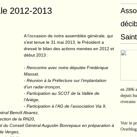
le 2012-2013
Asso
déci
Sain
A l'occasion de notre assemblée générale, qui
s'est tenue le 31 mai 2013, le Président a
dressé le bilan des actions menées en 2012 et
début 2013 :
- Rencontre avec notre députée Frédérique
Massat,
- Réunion à la Préfecture sur l’implantation
d’un radar-tronçon,
en 2006 a
- Participation au SCOT de la Vallée de
depuis hui
l’Ariège,
riverains
- Participation à l’AG de l’association Via 9,
néral Benoît Alvarez,
fection de la RN20,
Voir le p
ent du Conseil Général Augustin Bonrepaux en préparation à
Overblog
de Verges,