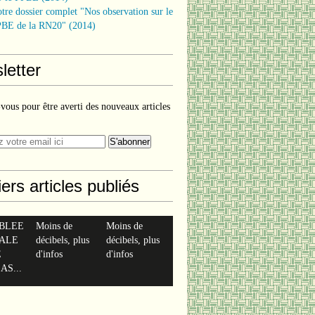
tre dossier complet "Nos observation sur le
BE de la RN20" (2014)
letter
ous pour être averti des nouveaux articles
ers articles publiés
BLEE
Moins de
Moins de
ALE
décibels, plus
décibels, plus
E
d'infos
d'infos
AS...