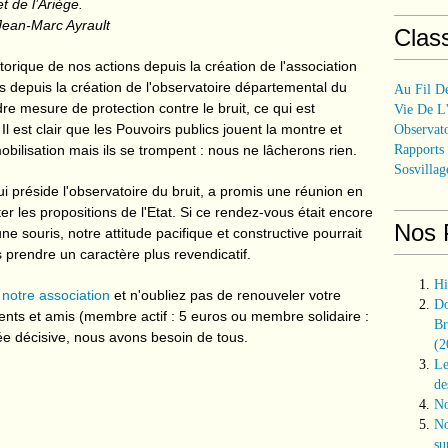
t de l’Ariège.
Jean-Marc Ayrault
Clas
storique de nos actions depuis la création de l'association
és depuis la création de l'observatoire départemental du
Au Fil De
dre mesure de protection contre le bruit, ce qui est
Vie De L'
 est clair que les Pouvoirs publics jouent la montre et
Observat
obilisation mais ils se trompent : nous ne lâcherons rien.
Rapports
Sosvillag
 préside l'observatoire du bruit, a promis une réunion en
 les propositions de l'Etat. Si ce rendez-vous était encore
Nos 
ne souris, notre attitude pacifique et constructive pourrait
 prendre un caractère plus revendicatif.
Hi
notre association
et n'oubliez pas de renouveler votre
Do
rents et amis (membre actif : 5 euros ou membre solidaire :
Br
ée décisive, nous avons besoin de tous.
(2
Le
de
No
No
su