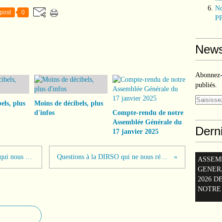
No
post
0
PP
News
Abonnez-v
publiés.
els, plus
Moins de décibels, plus
d'infos
Compte-rendu de notre
Assemblée Générale du
Derni
17 janvier 2025
Nous avons écrit au Premier Ministre qui nous a répondu
Questions à la DIRSO qui ne nous répond pas
ASSEM
GENER
2026 D
NOTRE 