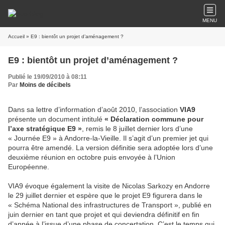
MENU
Accueil
» E9 : bientôt un projet d’aménagement ?
E9 : bientôt un projet d’aménagement ?
Publié le 19/09/2010 à 08:11
Par
Moins de décibels
Dans sa lettre d’information d’août 2010, l’association
VIA9
présente un document intitulé
« Déclaration commune pour
l’axe stratégique E9 »
, remis le 8 juillet dernier lors d’une
« Journée E9 » à Andorre-la-Vieille. Il s’agit d’un premier jet qui
pourra être amendé. La version définitie sera adoptée lors d’une
deuxième réunion en octobre puis envoyée à l’Union
Européenne.
VIA9 évoque également la visite de Nicolas Sarkozy en Andorre
le 29 juillet dernier et espère que le projet E9 figurera dans le
« Schéma National des infrastructures de Transport », publié en
juin dernier en tant que projet et qui deviendra définitif en fin
d’année à l’issue d’une phase de concertation. C’est le temps qui