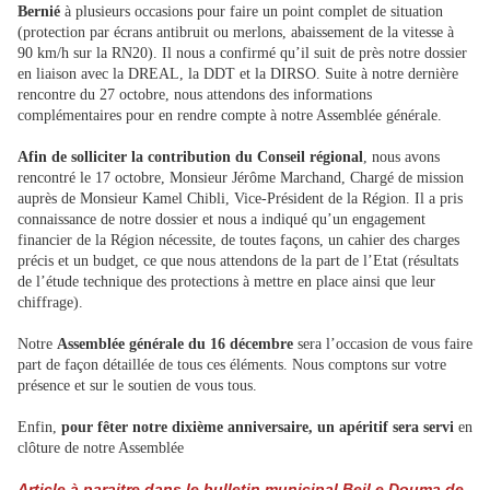
Bernié
à plusieurs occasions pour faire un point complet de situation
(protection par
écrans antibruit ou merlons, abaissement de la vitesse à
90 km/h sur la RN20). Il nous a confirmé qu’il suit de près notre dossier
en liaison avec la DREAL, la DDT et la DIRSO. Suite à notre dernière
rencontre du 27 octobre, nous attendons des informations
complémentaires pour en rendre compte à notre Assemblée générale.
Afin de solliciter la contribution du Conseil régional
, nous avons
rencontré le 17 octobre, Monsieur Jérôme Marchand, Chargé de mission
auprès de Monsieur Kamel Chibli, Vice-Président de la Région. Il a pris
connaissance de notre dossier et nous a indiqué qu’un engagement
financier de la Région nécessite, de toutes façons, un cahier des charges
précis et un budget, ce que nous attendons de la part de l’Etat
(résultats
de l’étude technique des protections à mettre en place ainsi que leur
chiffrage)
.
Notre
Assemblée générale du 16 décembre
sera l’occasion de vous faire
part de façon détaillée de tous ces éléments. Nous comptons sur votre
présence et
sur le soutien de vous tous.
Enfin,
pour fêter notre dixième anniversaire, un apéritif sera servi
en
clôture de notre Assemblée
Article à paraitre dans le bulletin municipal Beil e Douma de